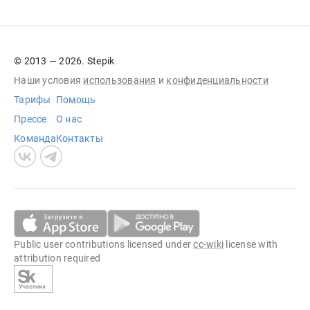
© 2013 — 2026. Stepik
Наши условия
использования
и
конфиденциальности
Тарифы
Помощь
Прессе
О нас
Команда
Контакты
Public user contributions licensed under
cc-wiki
license with
attribution required