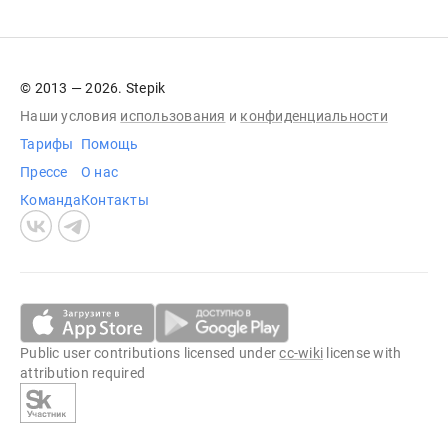
© 2013 — 2026. Stepik
Наши условия
использования
и
конфиденциальности
Тарифы
Помощь
Прессе
О нас
Команда
Контакты
Public user contributions licensed under
cc-wiki
license with
attribution required