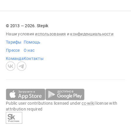
© 2013 — 2026. Stepik
Наши условия
использования
и
конфиденциальности
Тарифы
Помощь
Прессе
О нас
Команда
Контакты
Public user contributions licensed under
cc-wiki
license with
attribution required