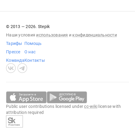
© 2013 — 2026. Stepik
Наши условия
использования
и
конфиденциальности
Тарифы
Помощь
Прессе
О нас
Команда
Контакты
Public user contributions licensed under
cc-wiki
license with
attribution required