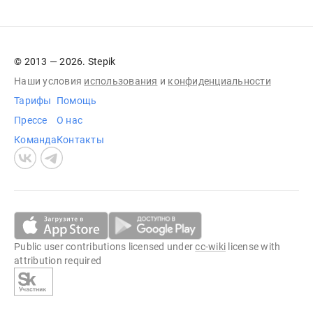
© 2013 — 2026. Stepik
Наши условия
использования
и
конфиденциальности
Тарифы
Помощь
Прессе
О нас
Команда
Контакты
Public user contributions licensed under
cc-wiki
license with
attribution required