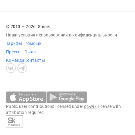
© 2013 — 2026. Stepik
Наши условия
использования
и
конфиденциальности
Тарифы
Помощь
Прессе
О нас
Команда
Контакты
Public user contributions licensed under
cc-wiki
license with
attribution required