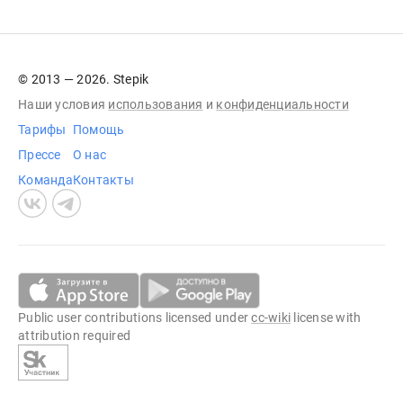
© 2013 — 2026. Stepik
Наши условия
использования
и
конфиденциальности
Тарифы
Помощь
Прессе
О нас
Команда
Контакты
Public user contributions licensed under
cc-wiki
license with
attribution required