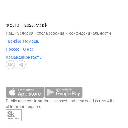
© 2013 — 2026. Stepik
Наши условия
использования
и
конфиденциальности
Тарифы
Помощь
Прессе
О нас
Команда
Контакты
Public user contributions licensed under
cc-wiki
license with
attribution required