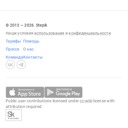
© 2013 — 2026. Stepik
Наши условия
использования
и
конфиденциальности
Тарифы
Помощь
Прессе
О нас
Команда
Контакты
Public user contributions licensed under
cc-wiki
license with
attribution required