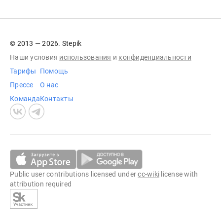
© 2013 — 2026. Stepik
Наши условия
использования
и
конфиденциальности
Тарифы
Помощь
Прессе
О нас
Команда
Контакты
Public user contributions licensed under
cc-wiki
license with
attribution required