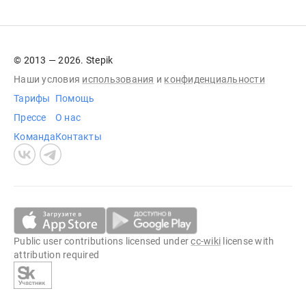
© 2013 — 2026. Stepik
Наши условия
использования
и
конфиденциальности
Тарифы
Помощь
Прессе
О нас
Команда
Контакты
Public user contributions licensed under
cc-wiki
license with
attribution required