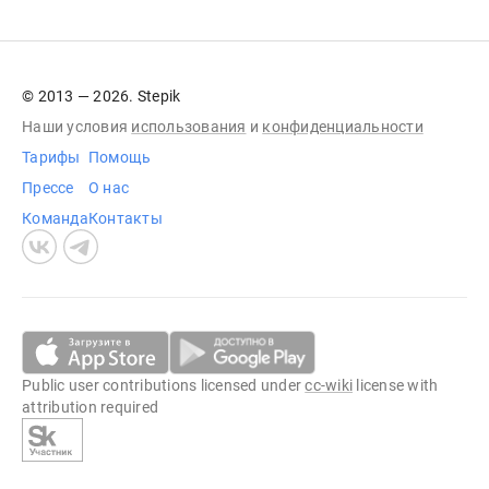
© 2013 — 2026. Stepik
Наши условия
использования
и
конфиденциальности
Тарифы
Помощь
Прессе
О нас
Команда
Контакты
Public user contributions licensed under
cc-wiki
license with
attribution required