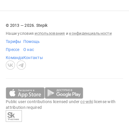
© 2013 — 2026. Stepik
Наши условия
использования
и
конфиденциальности
Тарифы
Помощь
Прессе
О нас
Команда
Контакты
Public user contributions licensed under
cc-wiki
license with
attribution required