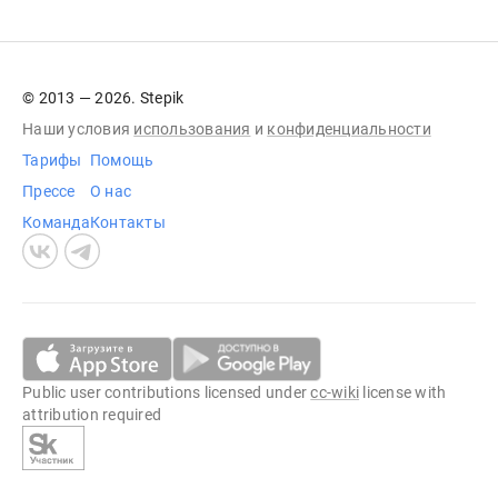
© 2013 — 2026. Stepik
Наши условия
использования
и
конфиденциальности
Тарифы
Помощь
Прессе
О нас
Команда
Контакты
Public user contributions licensed under
cc-wiki
license with
attribution required