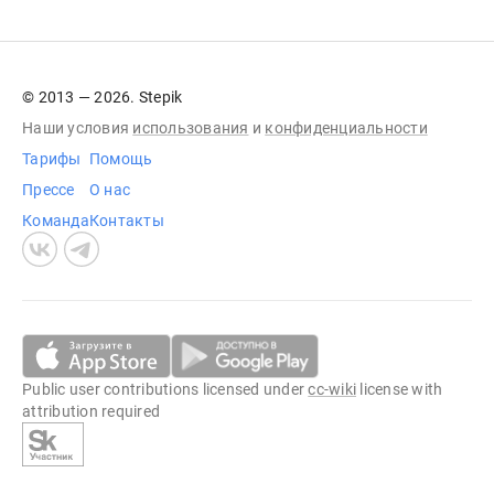
© 2013 — 2026. Stepik
Наши условия
использования
и
конфиденциальности
Тарифы
Помощь
Прессе
О нас
Команда
Контакты
Public user contributions licensed under
cc-wiki
license with
attribution required