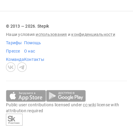
© 2013 — 2026. Stepik
Наши условия
использования
и
конфиденциальности
Тарифы
Помощь
Прессе
О нас
Команда
Контакты
Public user contributions licensed under
cc-wiki
license with
attribution required