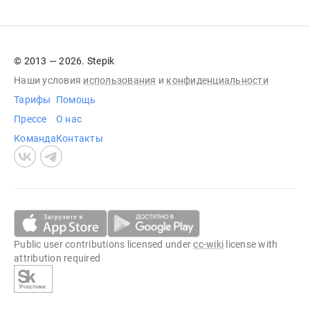
© 2013 — 2026. Stepik
Наши условия
использования
и
конфиденциальности
Тарифы
Помощь
Прессе
О нас
Команда
Контакты
Public user contributions licensed under
cc-wiki
license with
attribution required