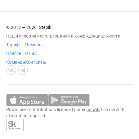
© 2013 — 2026. Stepik
Наши условия
использования
и
конфиденциальности
Тарифы
Помощь
Прессе
О нас
Команда
Контакты
Public user contributions licensed under
cc-wiki
license with
attribution required