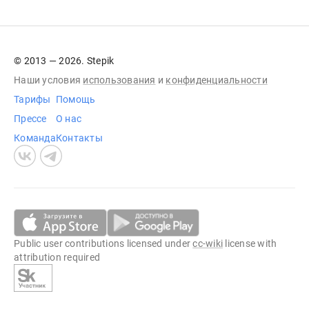
© 2013 — 2026. Stepik
Наши условия
использования
и
конфиденциальности
Тарифы
Помощь
Прессе
О нас
Команда
Контакты
Public user contributions licensed under
cc-wiki
license with
attribution required