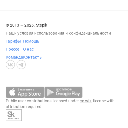
© 2013 — 2026. Stepik
Наши условия
использования
и
конфиденциальности
Тарифы
Помощь
Прессе
О нас
Команда
Контакты
Public user contributions licensed under
cc-wiki
license with
attribution required