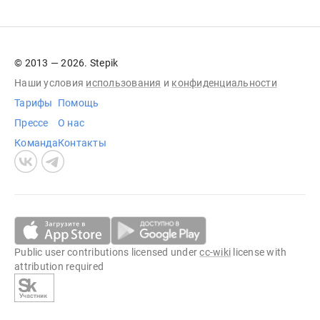
© 2013 — 2026. Stepik
Наши условия
использования
и
конфиденциальности
Тарифы
Помощь
Прессе
О нас
Команда
Контакты
Public user contributions licensed under
cc-wiki
license with
attribution required