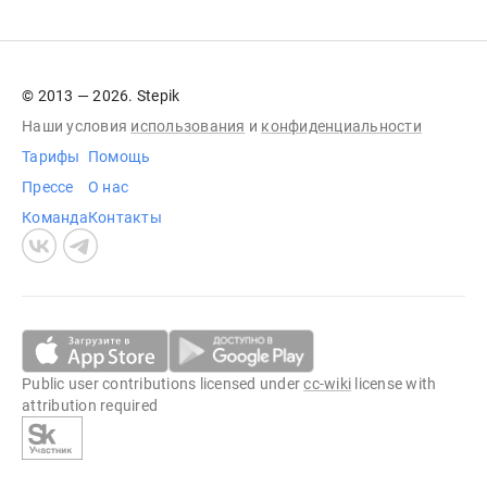
© 2013 — 2026. Stepik
Наши условия
использования
и
конфиденциальности
Тарифы
Помощь
Прессе
О нас
Команда
Контакты
Public user contributions licensed under
cc-wiki
license with
attribution required