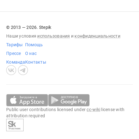
© 2013 — 2026. Stepik
Наши условия
использования
и
конфиденциальности
Тарифы
Помощь
Прессе
О нас
Команда
Контакты
Public user contributions licensed under
cc-wiki
license with
attribution required