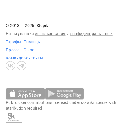
© 2013 — 2026. Stepik
Наши условия
использования
и
конфиденциальности
Тарифы
Помощь
Прессе
О нас
Команда
Контакты
Public user contributions licensed under
cc-wiki
license with
attribution required