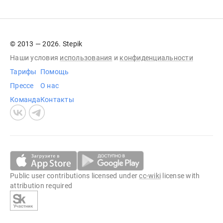
© 2013 — 2026. Stepik
Наши условия
использования
и
конфиденциальности
Тарифы
Помощь
Прессе
О нас
Команда
Контакты
Public user contributions licensed under
cc-wiki
license with
attribution required