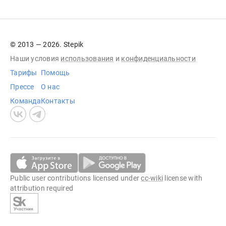
© 2013 — 2026. Stepik
Наши условия
использования
и
конфиденциальности
Тарифы
Помощь
Прессе
О нас
Команда
Контакты
Public user contributions licensed under
cc-wiki
license with
attribution required