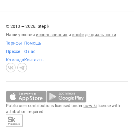
© 2013 — 2026. Stepik
Наши условия
использования
и
конфиденциальности
Тарифы
Помощь
Прессе
О нас
Команда
Контакты
Public user contributions licensed under
cc-wiki
license with
attribution required