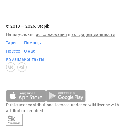
© 2013 — 2026. Stepik
Наши условия
использования
и
конфиденциальности
Тарифы
Помощь
Прессе
О нас
Команда
Контакты
Public user contributions licensed under
cc-wiki
license with
attribution required