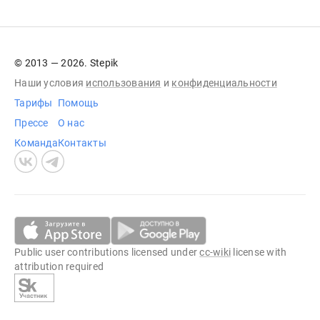
© 2013 — 2026. Stepik
Наши условия
использования
и
конфиденциальности
Тарифы
Помощь
Прессе
О нас
Команда
Контакты
Public user contributions licensed under
cc-wiki
license with
attribution required