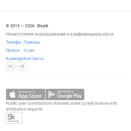
© 2013 — 2026. Stepik
Наши условия
использования
и
конфиденциальности
Тарифы
Помощь
Прессе
О нас
Команда
Контакты
Public user contributions licensed under
cc-wiki
license with
attribution required