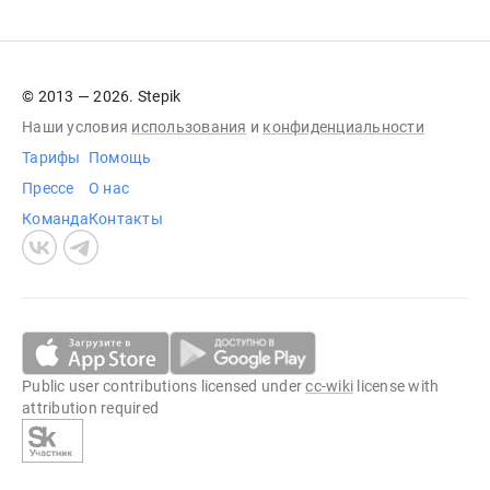
© 2013 — 2026. Stepik
Наши условия
использования
и
конфиденциальности
Тарифы
Помощь
Прессе
О нас
Команда
Контакты
Public user contributions licensed under
cc-wiki
license with
attribution required