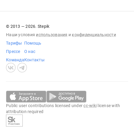
© 2013 — 2026. Stepik
Наши условия
использования
и
конфиденциальности
Тарифы
Помощь
Прессе
О нас
Команда
Контакты
Public user contributions licensed under
cc-wiki
license with
attribution required