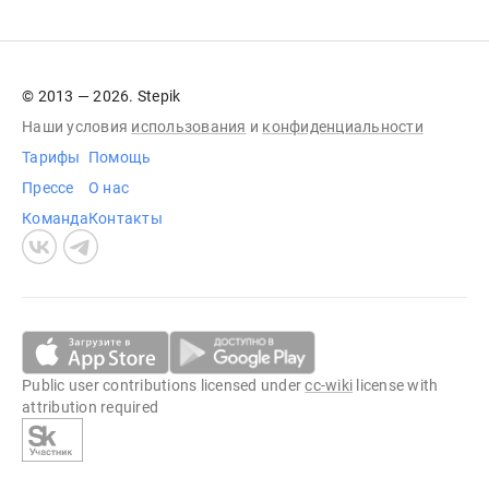
© 2013 — 2026. Stepik
Наши условия
использования
и
конфиденциальности
Тарифы
Помощь
Прессе
О нас
Команда
Контакты
Public user contributions licensed under
cc-wiki
license with
attribution required