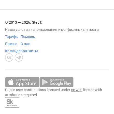
© 2013 — 2026. Stepik
Наши условия
использования
и
конфиденциальности
Тарифы
Помощь
Прессе
О нас
Команда
Контакты
Public user contributions licensed under
cc-wiki
license with
attribution required