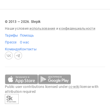
© 2013 — 2026. Stepik
Наши условия
использования
и
конфиденциальности
Тарифы
Помощь
Прессе
О нас
Команда
Контакты
Public user contributions licensed under
cc-wiki
license with
attribution required