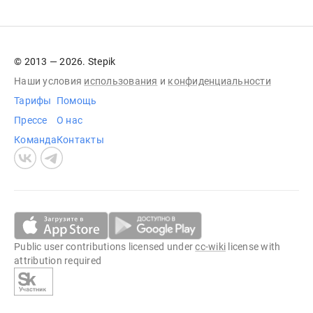
© 2013 — 2026. Stepik
Наши условия
использования
и
конфиденциальности
Тарифы
Помощь
Прессе
О нас
Команда
Контакты
Public user contributions licensed under
cc-wiki
license with
attribution required