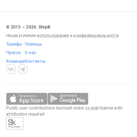
© 2013 — 2026. Stepik
Наши условия
использования
и
конфиденциальности
Тарифы
Помощь
Прессе
О нас
Команда
Контакты
Public user contributions licensed under
cc-wiki
license with
attribution required