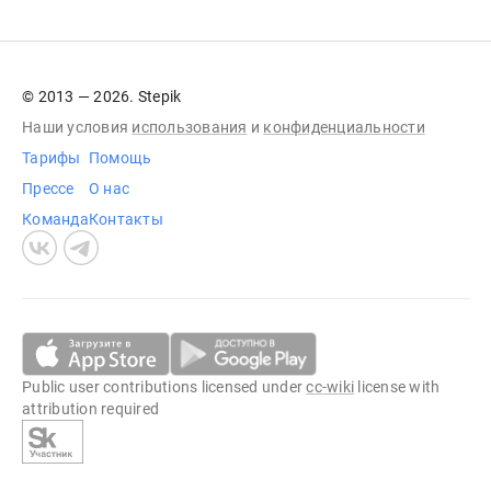
© 2013 — 2026. Stepik
Наши условия
использования
и
конфиденциальности
Тарифы
Помощь
Прессе
О нас
Команда
Контакты
Public user contributions licensed under
cc-wiki
license with
attribution required