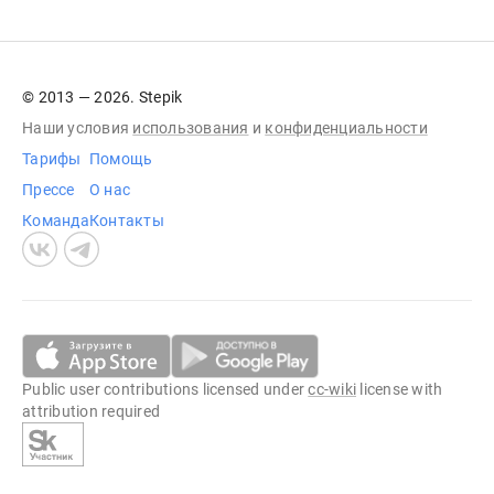
© 2013 — 2026. Stepik
Наши условия
использования
и
конфиденциальности
Тарифы
Помощь
Прессе
О нас
Команда
Контакты
Public user contributions licensed under
cc-wiki
license with
attribution required