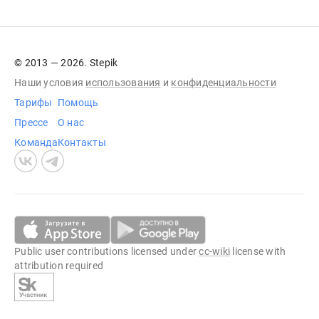
© 2013 — 2026. Stepik
Наши условия
использования
и
конфиденциальности
Тарифы
Помощь
Прессе
О нас
Команда
Контакты
Public user contributions licensed under
cc-wiki
license with
attribution required