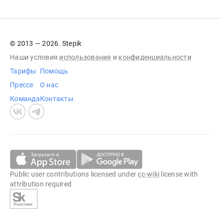
© 2013 — 2026. Stepik
Наши условия
использования
и
конфиденциальности
Тарифы
Помощь
Прессе
О нас
Команда
Контакты
Public user contributions licensed under
cc-wiki
license with
attribution required