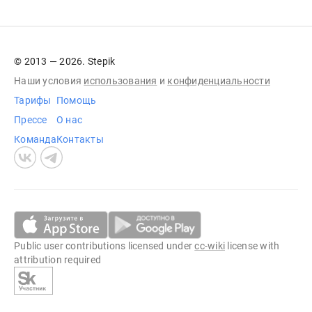
© 2013 — 2026. Stepik
Наши условия
использования
и
конфиденциальности
Тарифы
Помощь
Прессе
О нас
Команда
Контакты
Public user contributions licensed under
cc-wiki
license with
attribution required