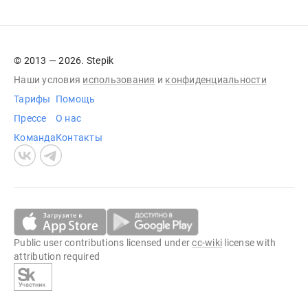
© 2013 — 2026. Stepik
Наши условия
использования
и
конфиденциальности
Тарифы
Помощь
Прессе
О нас
Команда
Контакты
Public user contributions licensed under
cc-wiki
license with
attribution required