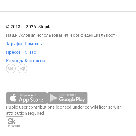
© 2013 — 2026. Stepik
Наши условия
использования
и
конфиденциальности
Тарифы
Помощь
Прессе
О нас
Команда
Контакты
Public user contributions licensed under
cc-wiki
license with
attribution required