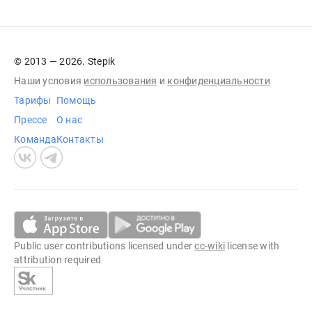
© 2013 — 2026. Stepik
Наши условия
использования
и
конфиденциальности
Тарифы
Помощь
Прессе
О нас
Команда
Контакты
Public user contributions licensed under
cc-wiki
license with
attribution required