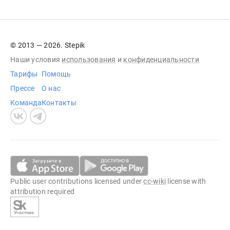
© 2013 — 2026. Stepik
Наши условия
использования
и
конфиденциальности
Тарифы
Помощь
Прессе
О нас
Команда
Контакты
Public user contributions licensed under
cc-wiki
license with
attribution required