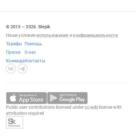
© 2013 — 2026. Stepik
Наши условия
использования
и
конфиденциальности
Тарифы
Помощь
Прессе
О нас
Команда
Контакты
Public user contributions licensed under
cc-wiki
license with
attribution required