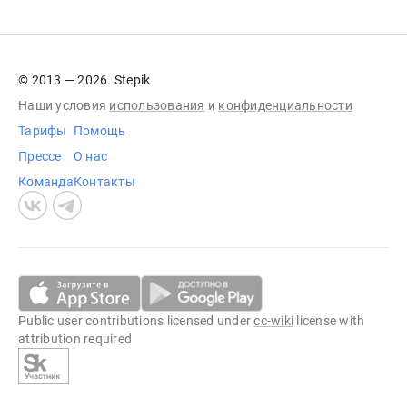
© 2013 — 2026. Stepik
Наши условия
использования
и
конфиденциальности
Тарифы
Помощь
Прессе
О нас
Команда
Контакты
Public user contributions licensed under
cc-wiki
license with
attribution required