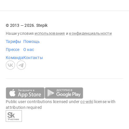
© 2013 — 2026. Stepik
Наши условия
использования
и
конфиденциальности
Тарифы
Помощь
Прессе
О нас
Команда
Контакты
Public user contributions licensed under
cc-wiki
license with
attribution required