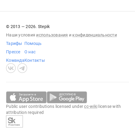
© 2013 — 2026. Stepik
Наши условия
использования
и
конфиденциальности
Тарифы
Помощь
Прессе
О нас
Команда
Контакты
Public user contributions licensed under
cc-wiki
license with
attribution required